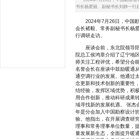
分会会歌
书长杨爱丽、副秘书长刘静一行
委员会动态
2024年7月26日，
分会通知
会长褚毅、常务副秘书长杨
行调研走访。
分会活动
座谈会前，东北院领导陪
联系分会
院总工侯鸿章介绍了辽宁地
师关注工程评优，希望分会
名誉会长在座谈中鼓励暖通
通空调行业的发展。他通过
念更新和技术创新的重要性
结经验，发挥区域优势，积
用合作创新，推动科研成果
域寻找新的发展机遇。 张杰
年是分会加入中国勘察设计
验。他指出，在开展调查研
理事和常务理事单位数量，提
量发展新生态，全面提升暖