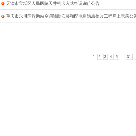
天津市宝坻区人民医院天井机嵌入式空调询价公告
重庆市永川区救助站空调辅助安装和配电房隐患整改工程网上竞采公
1
2
3
4
5
…
31