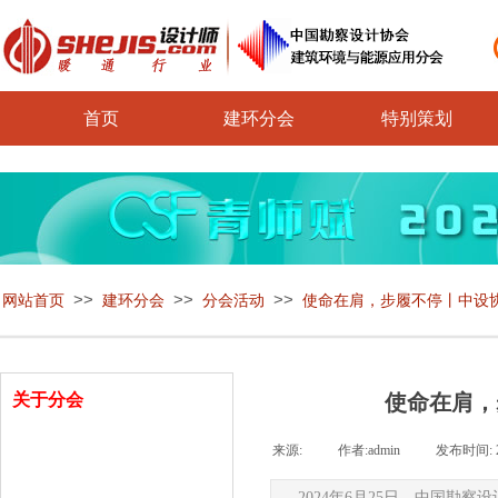
首页
建环分会
特别策划
>>
>>
>>
网站首页
建环分会
分会活动
使命在肩，步履不停丨中设
关于分会
使命在肩，
来源:
|
作者:
admin
|
发布时间:
分会介绍
2024年6月25日，中国