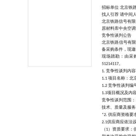
分会会歌
招标单位
北京铁
委员会动态
找人引荐
请中间
北京铁路信号有限
分会通知
原材料库中央空调
竞争性谈判公告
分会活动
北京铁路信号有
备采购条件，现邀
联系分会
现场踏勘：由采
。
51214117
竞争性谈判内容
1.
项目名称：北
1.1
竞争性谈判编
1.2
项目概况及内
1.3
竞争性谈判范围：
技术、质量及服务
供应商资格要
*2.
供应商应依法
2.1
（
）资质要求：
1