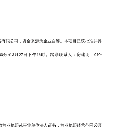
号有限公司，资金来源为企业自筹。本项目已获批准并具
分至
月
日下午
时。踏勘联系人：房建明，
30
3
27
16
010-
效营业执照或事业单位法人证书，营业执照经营范围必须