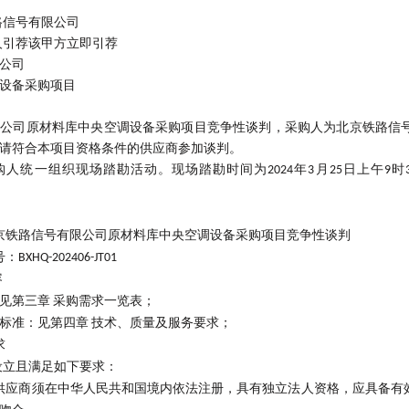
路信号有限公司
人引荐该甲方立即引荐
公司
设备采购项目
限公司原材料库中央空调设备采购项目竞争性谈判，采购人为北京铁路信
请符合本项目资格条件的供应商参加谈判。
购人统一组织现场踏勘活动。现场踏勘时间为
年
月
日上午
时
2024
3
25
9
京铁路信号有限公司原材料库中央空调设备采购项目竞争性谈判
号：
BXHQ-202406-JT01
容
见第三章
采购需求一览表；
标准：见第四章
技术、质量及服务要求；
求
设立且满足如下要求：
供应商须在中华人民共和国境内依法注册，具有独立法人资格，应具备有