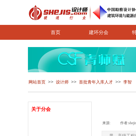
首页
建环分会
>>
>>
>>
网站首页
设计师
首批青年入库人才
李智
关于分会
来源:
|
作者:
sheji
分会介绍
男，高级工程