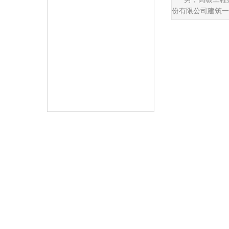
分会会歌
份有限公司建筑一
委员会动态
分会通知
分会活动
联系分会