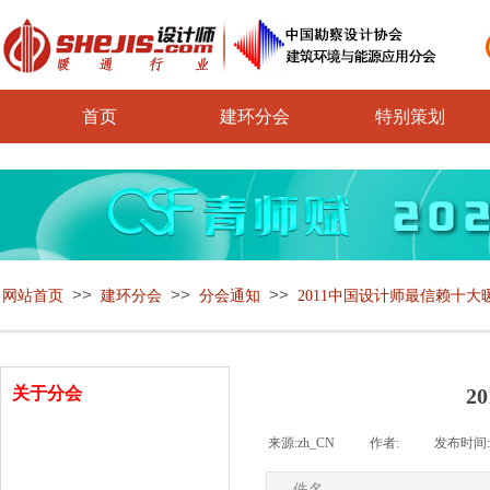
首页
建环分会
特别策划
>>
>>
>>
网站首页
建环分会
分会通知
2011中国设计师最信赖十
关于分会
2
来源:
zh_CN
|
作者:
|
发布时间
分会介绍
佚名