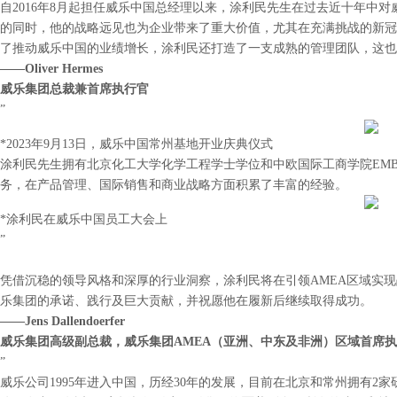
自2016年8月起担任威乐中国总经理以来，涂利民先生在过去近十年中
的同时，他的战略远见也为企业带来了重大价值，尤其在充满挑战的新冠
了推动威乐中国的业绩增长，涂利民还打造了一支成熟的管理团队，这也
——Oliver Hermes
威乐集团总裁兼首席执行官
”
*2023年9月13日，威乐中国常州基地开业庆典仪式
涂利民先生拥有北京化工大学化学工程学士学位和中欧国际工商学院EM
务，在产品管理、国际销售和商业战略方面积累了丰富的经验。
*涂利民在威乐中国员工大会上
”
凭借沉稳的领导风格和深厚的行业洞察，涂利民将在引领AMEA区域实
乐集团的承诺、践行及巨大贡献，并祝愿他在履新后继续取得成功。
——Jens Dallendoerfer
威乐集团高级副总裁，威乐集团AMEA（亚洲、中东及非洲）区域首席
”
威乐公司1995年进入中国，历经30年的发展，目前在北京和常州拥有2家