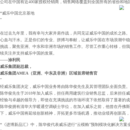
公司在中国有近400家授权经销商，销售网络覆盖到全国所有的省份和
*威乐中国北京基地
”
在过去九年里，我有幸与大家并肩作战，共同见证威乐中国的成长之路。
心血与汗水。正是你们的专业、拼搏与奉献，让威乐中国在市场浪潮中稳
挑战，聚焦亚洲、中东和非洲市场的销售工作。尽管工作重心转移，但我
续关注并支持威乐中国的发展。
——涂利民
威乐集团副总裁，
威乐集团AMEA（亚洲、中东及非洲）区域首席销售官
”
经威乐集团决定，威乐中国业务将由陈华俊先生及其管理团队全面负责。
陈华俊先生于2018年加入威乐，担任商用建筑行业销售总监，后来担任
经验与卓越的领导力，即使在充满挑战的市场环境下依然取得了显著的成
陈华俊拥有清华大学暖通空调硕士学位，在加入威乐之前，他曾在丹佛斯
下，威乐中国将延续创新精神，开拓更多市场机遇，推动业绩再创新高，
*《进博新品汇》中，陈华俊代表威乐进行“云模舱”预制模块化解决方案