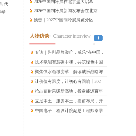
2026中国制冷展在北京盛大启幕
应时代
2026中国制冷展新闻发布会在北京
重举
预告｜2027中国制冷展展览分区
人物访谈
·
Character interview
专访｜告别品牌溢价，威乐“在中国，
技术赋能智慧碳中和，共筑绿色中国
梦
聚焦供水领域变革：解读威乐战略与
技
让价值有温度，让初心有回响丨202
抢占辐射采暖新高地，投身能源百年
大
立足本土，服务本土，提前布局，开
启
中国电子工程设计院副总工程师秦学
礼