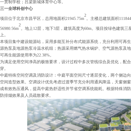
一贯制学校；吕梁新城体育中心等。
三一全球科创中心
2
项目位于北京市昌平区，总用地面积
21945.75
m
。主楼总建筑面积
111844
2
56980.56
m
。地上
12层，地下3层，建筑高度为60m。项目按绿色建筑
上。
本项目集中建设能源站，采用多能互补分布式能源系统，充分利用可再生
源热泵及地源热泵冷温水机组；热源采用燃气热水锅炉、空气源热泵及
可再生能源使用率为22.38%。
为满足使用空间净高的极致要求，设计过程中多次管线综合及优化，配合
穿。
中庭特殊空间空调及消防设计：中庭平面空间尺寸逐层变化，两个侧边向
空间造型效果。空调设计优先考虑过渡季节充分利用通风降温，天窗侧窗
成有效热压通风，提高中庭热舒适性并节省空调系统能耗。根据特殊消防
防排烟效果及人员疏散要求。